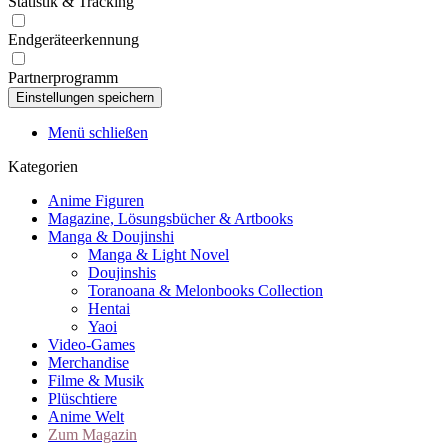
Statistik & Tracking
Endgeräteerkennung
Partnerprogramm
Menü schließen
Kategorien
Anime Figuren
Magazine, Lösungsbücher & Artbooks
Manga & Doujinshi
Manga & Light Novel
Doujinshis
Toranoana & Melonbooks Collection
Hentai
Yaoi
Video-Games
Merchandise
Filme & Musik
Plüschtiere
Anime Welt
Zum Magazin