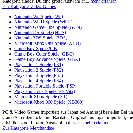
Kategorie findest Du eine große Auswahl an...
mehr erfahren
Zur Kategorie Video-Games
Nintendo Wii Spiele (Wii)
Nintendo Wii U Spiele (Wii U)
Nintendo GameCube Spiele (GCN)
Nintendo DS Spiele (NDS)
Nintendo 3DS Spiele (3DS)
Microsoft Xbox One Spiele (XBO)
Game Boy Spiele (GB)
Game Boy Color Spiele (GBC)
Game Boy Advance Spiele (GBA)
Playstation 1 Spiele (PS1)
Playstation 2 Spiele (PS2)
Playstation 3 Spiele (PS3)
Playstation 4 Spiele (PS4)
Playstation Portable Spiele (PSP)
Playstation Vita Spiele (PS Vita)
Microsoft Xbox Spiele (X1)
Microsoft Xbox 360 Spiele (XB360)
PC & Video Games importiert aus Japan bei Amisagi bestellen Bei u
Game Sammlerstücke und Raritäten Original aus Japan importiert, di
erhältlich sind. Unsere Auswahl in dieser...
mehr erfahren
Zur Kategorie Merchandise